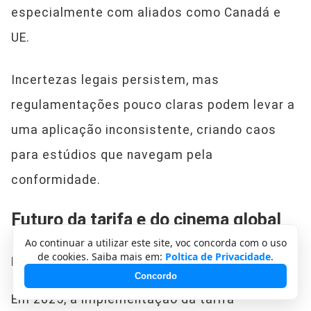
especialmente com aliados como Canadá e
UE.
Incertezas legais persistem, mas
regulamentações pouco claras podem levar a
uma aplicação inconsistente, criando caos
para estúdios que navegam pela
conformidade.
Futuro da tarifa e do cinema global
Ao continuar a utilizar este site, voc concorda com o uso
de cookies. Saiba mais em:
Poltica de Privacidade
.
Perspectiva de curto prazo
Concordo
Em 2025, a implementação da tarifa