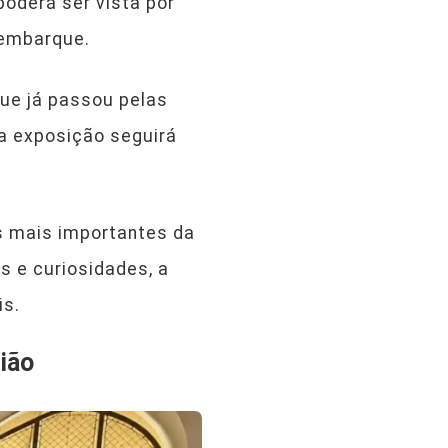
poderá ser vista por
sembarque.
que já passou pelas
a exposição seguirá
as mais importantes da
s e curiosidades, a
is.
ião