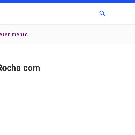
Buscar
retenimento
×
 Rocha com