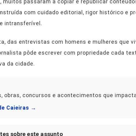
, muitos passaram a copiar e republicar conteúdos
nstruída com cuidado editorial, rigor histórico e p
intransferível.
reta, das entrevistas com homens e mulheres que v
jornalista pôde escrever com propriedade cada text
va da cidade.
os, obras, concursos e acontecimentos que impact
de Caieiras →
tes sobre este assunto