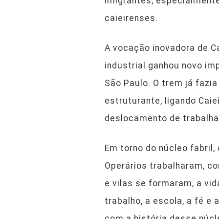
imigrantes, especialmente 
caieirenses.
A vocação inovadora de Cai
industrial ganhou novo im
São Paulo. O trem já fazi
estruturante, ligando Cai
deslocamento de trabalhad
Em torno do núcleo fabril
Operários trabalharam, co
e vilas se formaram, a vi
trabalho, a escola, a fé e
com a história desse núcl