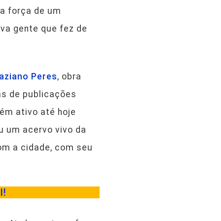
 a força de um
va gente que fez de
raziano Peres
, obra
as de publicações
tém ativo até hoje
iu um acervo vivo da
om a cidade, com seu
I!