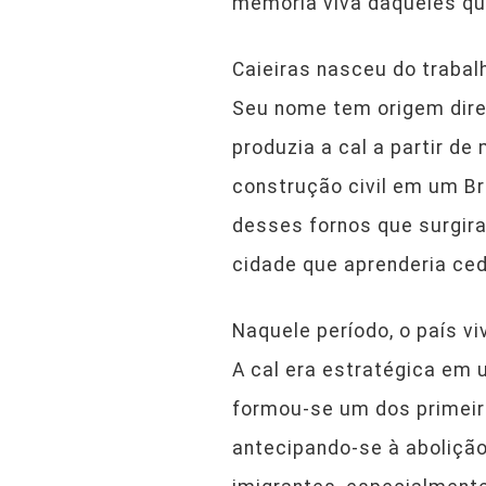
memória viva daqueles que
Caieiras nasceu do trabalh
Seu nome tem origem diret
produzia a cal a partir d
construção civil em um Br
desses fornos que surgira
cidade que aprenderia ce
Naquele período, o país v
A cal era estratégica em 
formou-se um dos primeiro
antecipando-se à abolição