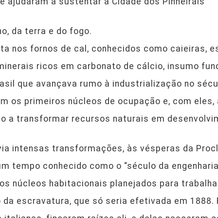
 ajudaram a sustentar a Cidade dos Pinheirais
o, da terra e do fogo.
a nos fornos de cal, conhecidos como caieiras, e
e minerais ricos em carbonato de cálcio, insumo fu
asil que avançava rumo à industrialização no sécu
m os primeiros núcleos de ocupação e, com eles,
do a transformar recursos naturais em desenvolvi
ivia intensas transformações, às vésperas da Pro
um tempo conhecido como o “século da engenharia”
s núcleos habitacionais planejados para trabalhad
 da escravatura, que só seria efetivada em 1888. 