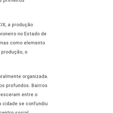
s primeiros
XIX, a produção
pioneiro no Estado de
a, mas como elemento
 produção, o
turalmente organizada.
os profundos. Bairros
cresceram entre o
da cidade se confundiu
centro social.