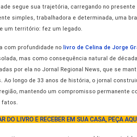
idade segue sua trajetória, carregando no presente
nte simples, trabalhadora e determinada, uma bra
 um território: fez um legado.
ada com profundidade no
livro de Celina de Jorge G
isolada, mas como consequência natural de décad
zadas por ela no Jornal Regional News, que se man
 Ao longo de 33 anos de história, o jornal constru
a região, mantendo um compromisso permanente c
 fatos.
R DO LIVRO E RECEBER EM SUA CASA, PEÇA AQU