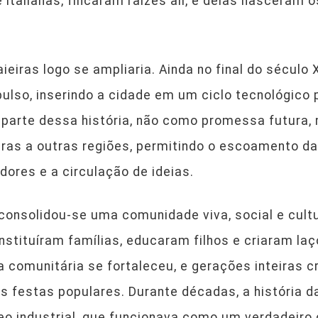
italianas, fincaram raízes ali, e delas nasceram o
eiras logo se ampliaria. Ainda no final do século 
pulso, inserindo a cidade em um ciclo tecnológico 
a parte dessa história, não como promessa futur
eiras a outras regiões, permitindo o escoamento da
ores e a circulação de ideias.
, consolidou-se uma comunidade viva, social e cul
nstituíram famílias, educaram filhos e criaram laç
da comunitária se fortaleceu, e gerações inteiras 
 as festas populares. Durante décadas, a história 
eo industrial, que funcionava como um verdadeiro 