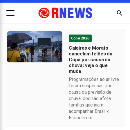
Menu
Busc
Copa 2026
Pesquisar
Caieiras e Morato
por:
cancelam telões da
Copa por causa da
chuva; veja o que
muda
Programações ao ar livre
foram suspensas por
causa da previsão de
chuva; decisão afeta
famílias que iriam
acompanhar Brasil x
Escócia em