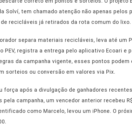
 descarte correto em pontos e sorteios. O projeto 
da Solví, tem chamado atenção não apenas pelos p
 recicláveis já retirados da rota comum do lixo.
orador separa materiais recicláveis, leva até um 
o PEV, registra a entrega pelo aplicativo Ecoari e
egras da campanha vigente, esses pontos podem d
em sorteios ou conversão em valores via Pix.
ou força após a divulgação de ganhadores recente
 pela campanha, um vencedor anterior recebeu R$ 
entificado como Marcelo, levou um iPhone. O próx
00.