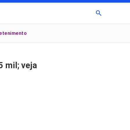
Buscar
retenimento
×
 mil; veja