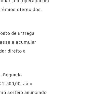
Ecoari, em operação na
rêmios oferecidos,
Ponto de Entrega
 passa a acumular
ar direito a
s. Segundo
2.500,00. Já o
imo sorteio anunciado