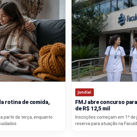
Jundiaí
a rotina de comida,
FMJ abre concurso par
de R$ 12,5 mil
a partir de terça, enquanto
Inscrições começam em 1º de j
 cuidados
reserva para atuação na Faculd