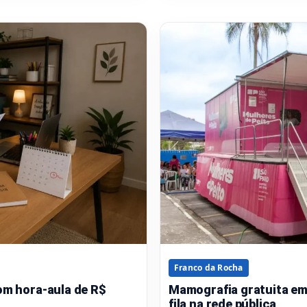
Franco da Rocha
om hora-aula de R$
Mamografia gratuita em
fila na rede pública