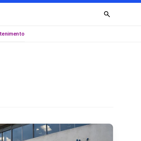
Buscar
etenimento
×