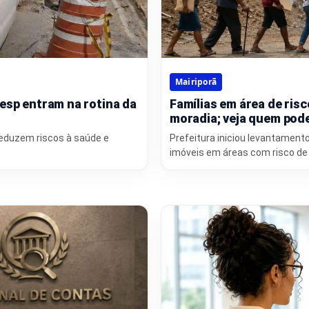
Mairiporã
esp entram na rotina da
Famílias em área de ris
moradia; veja quem pode
reduzem riscos à saúde e
Prefeitura iniciou levantament
imóveis em áreas com risco d