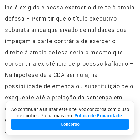
lhe é exigido e possa exercer o direito à ampla
defesa – Permitir que o título executivo
subsista ainda que eivado de nulidades que
impeçam a parte contrária de exercer o
direito à ampla defesa seria o mesmo que
consentir a existência de processo kafkiano –
Na hipótese de a CDA ser nula, há
possibilidade de emenda ou substituição pelo
exequente até a prolação da sentença em
eventuais embargos à execução, nos termos
Ao continuar a utilizar este site, voc concorda com o uso
de cookies. Saiba mais em:
Poltica de Privacidade
.
da Súmula 392 do C. Superior Tribunal de
Concordo
Justiça – Caso a CDA seja substituída por