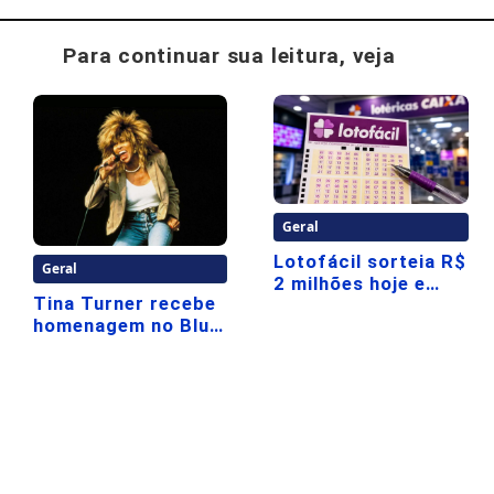
Para continuar sua leitura, veja
Geral
Lotofácil sorteia R$
Geral
2 milhões hoje e
Tina Turner recebe
moradores do
homenagem no Blue
Juquery
Note SP
acompanham
resultado