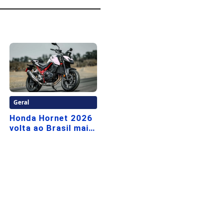
Geral
Honda Hornet 2026
volta ao Brasil mais
forte, mais
tecnológica e
pronta para mexer
com o mercado das
naked premium