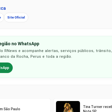
cca
o
Site Oficial
região no WhatsApp
 do RNews e acompanhe alertas, serviços públicos, trânsito
Franco da Rocha, Perus e toda a região.
tsApp
Tina Turner rec
em São Paulo
Note SP