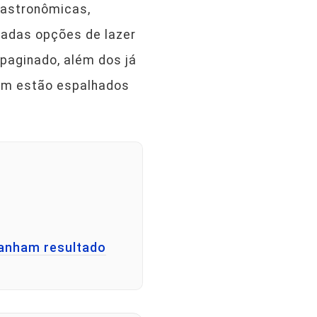
gastronômicas,
iadas opções de lazer
epaginado, além dos já
bém estão espalhados
panham resultado