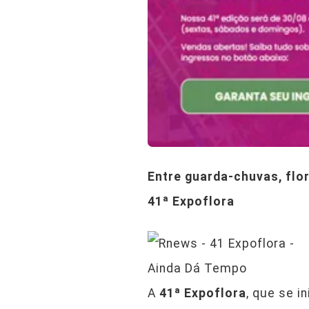
Entre guarda-chuvas, flo
41ª Expoflora
A
41ª Expoflora
, que se i