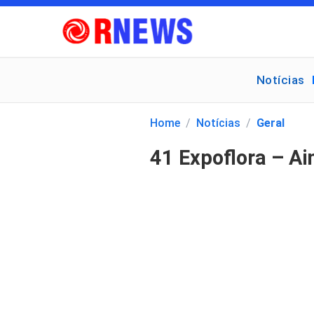
Notícias
Pesquisar
por:
Home
/
Notícias
/
Geral
41 Expoflora – A