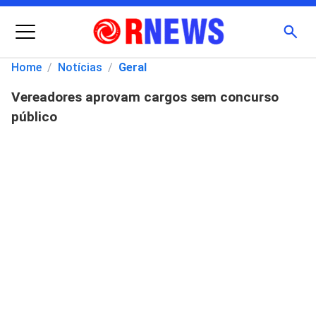
Menu
Busc
Home
/
Notícias
/
Geral
Vereadores aprovam cargos sem concurso
Pesquisar
público
por: