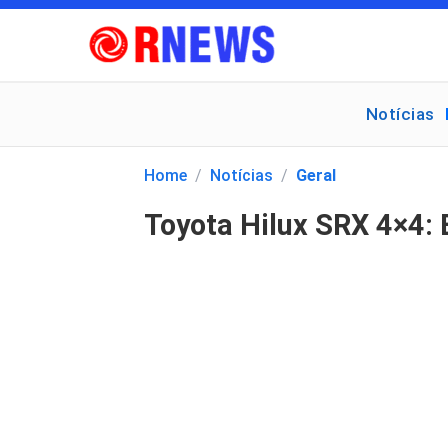
Notícias
Pesquisar
por:
Home
/
Notícias
/
Geral
Toyota Hilux SRX 4×4: