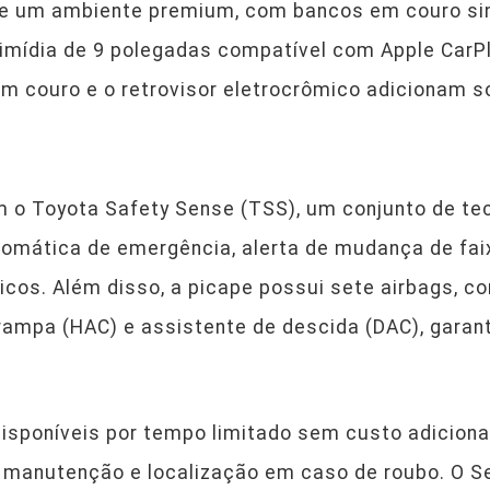
ece um ambiente premium, com bancos em couro sint
mídia de 9 polegadas compatível com Apple CarPla
em couro e o retrovisor eletrocrômico adicionam s
 o Toyota Safety Sense (TSS), um conjunto de tec
omática de emergência, alerta de mudança de faix
icos. Além disso, a picape possui sete airbags, co
 rampa (HAC) e assistente de descida (DAC), gara
isponíveis por tempo limitado sem custo adicion
de manutenção e localização em caso de roubo. O 