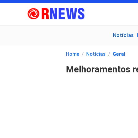
Notícias
Pesquisar
por:
Home
/
Notícias
/
Geral
Melhoramentos re