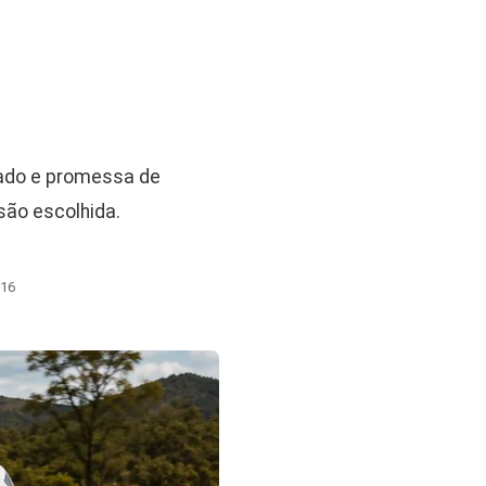
ado e promessa de
são escolhida.
:16