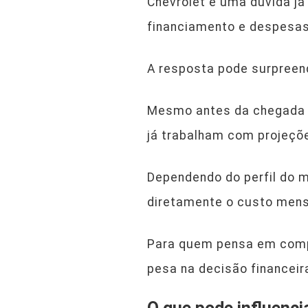
Chevrolet e uma dúvida j
financiamento e despesas
A resposta pode surpreen
Mesmo antes da chegada d
já trabalham com projeçõ
Dependendo do perfil do mo
diretamente o custo mensa
Para quem pensa em compr
pesa na decisão financei