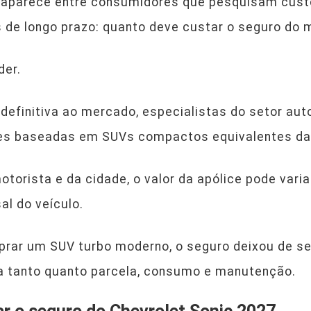
á aparece entre consumidores que pesquisam custo
 de longo prazo: quanto deve custar o seguro do 
der.
efinitiva ao mercado, especialistas do setor au
es baseadas em SUVs compactos equivalentes da 
torista e da cidade, o valor da apólice pode varia
l do veículo.
ar um SUV turbo moderno, o seguro deixou de ser
ra tanto quanto parcela, consumo e manutenção.