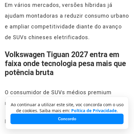
Em vários mercados, versões híbridas já
ajudam montadoras a reduzir consumo urbano
e ampliar competitividade diante do avanço
de SUVs chineses eletrificados.
Volkswagen Tiguan 2027 entra em
faixa onde tecnologia pesa mais que
potência bruta
O consumidor de SUVs médios premium
mudou nos últimos anos.
Ao continuar a utilizar este site, voc concorda com o uso
de cookies. Saiba mais em:
Poltica de Privacidade
.
Concordo
Hoje, muitos compradores valorizam mais: