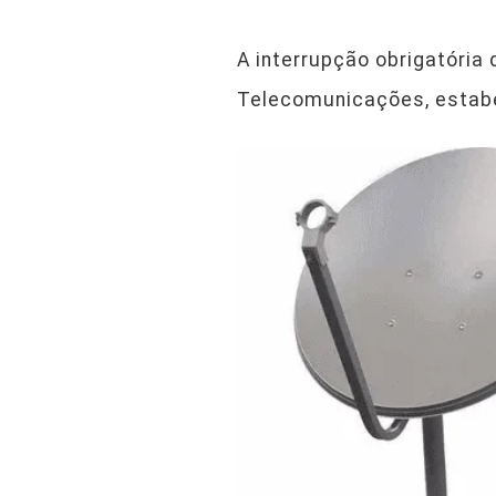
A interrupção obrigatória 
Telecomunicações, estabe