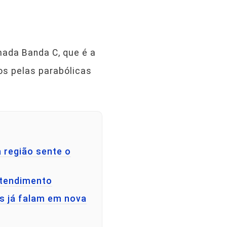
mada Banda C, que é a
os pelas parabólicas
 região sente o
atendimento
as já falam em nova