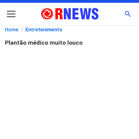
Menu
Busc
Home
/
Entretenimento
Plantão médico muito louco
Pesquisar
por: