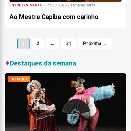
julho 23, 2026
2 semanas atrás
ENTRETENIMENTO
Ao Mestre Capiba com carinho
1
2
…
31
Próxima →
✦
Destaques da semana
DESTAQUE