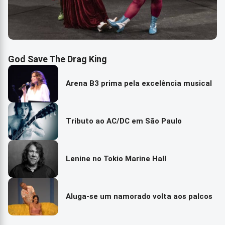
God Save The Drag King
Arena B3 prima pela excelência musical
Tributo ao AC/DC em São Paulo
Lenine no Tokio Marine Hall
Aluga-se um namorado volta aos palcos