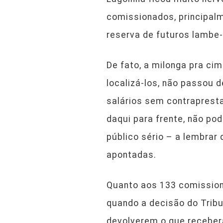
comissionados, principal
reserva de futuros lambe
De fato, a milonga pra ci
localizá-los, não passou 
salários sem contrapresta
daqui para frente, não po
público sério – a lembrar
apontadas.
Quanto aos 133 comissiona
quando a decisão do Tribu
devolverem o que recebera