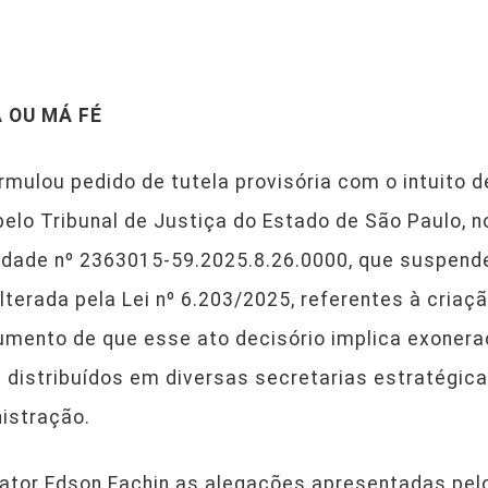
 OU MÁ FÉ
rmulou pedido de tutela provisória com o intuito d
 pelo Tribunal de Justiça do Estado de São Paulo, 
lidade nº 2363015-59.2025.8.26.0000, que suspende
lterada pela Lei nº 6.203/2025, referentes à criaç
umento de que esse ato decisório implica exonera
 distribuídos em diversas secretarias estratégic
istração.
lator Edson Fachin as alegações apresentadas pel