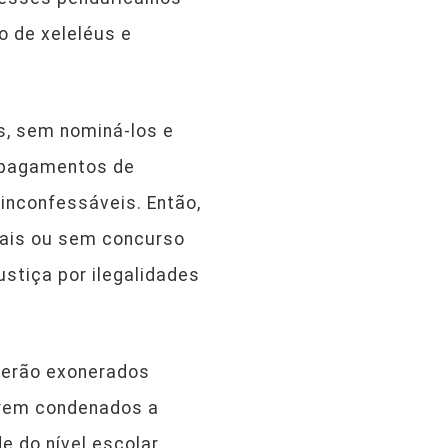
 de xeleléus e
s, sem nominá-los e
, pagamentos de
 inconfessáveis. Então,
onais ou sem concurso
stiça por ilegalidades
 serão exonerados
serem condenados a
e do nível escolar