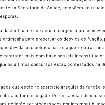
mente na Secretaria de Saúde, compõem seu núcleo
-esporas.
ma da Justiça de que seriam cargos imprescindívei
de artimanha para preservar os desvios de função
ção devida, uso político para claque e outros fins
de contratar mais com base nas leis inconstituci
 que os últimos concursos estão contestados na Ju
dos que estão no exercício irregular da função,
nal transitar em julgado. Porém, apesar de não 
m, poderão ser processados por incompatibilidad