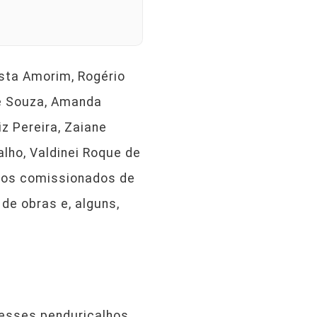
sta Amorim, Rogério
de Souza, Amanda
iz Pereira, Zaiane
valho, Valdinei Roque de
o os comissionados de
 de obras e, alguns,
 esses penduricalhos