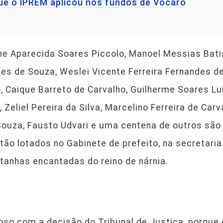
ue o IPREM aplicou nos fundos de Vocaro
ne Aparecida Soares Piccolo, Manoel Messias Bati
lves de Souza, Weslei Vicente Ferreira Fernandes 
o, Caique Barreto de Carvalho, Guilherme Soares Lu
, Zeliel Pereira da Silva, Marcelino Ferreira de Car
 Souza, Fausto Udvari e uma centena de outros sã
stão lotados no Gabinete de prefeito, na secretaria
tanhas encantadas do reino de nárnia.
oso com a decisão do Tribunal de Justiça, porque