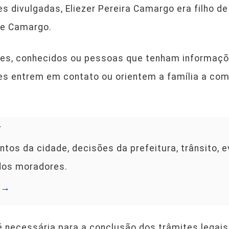
 divulgadas, Eliezer Pereira Camargo era filho de
de Camargo.
iares, conhecidos ou pessoas que tenham informaç
tes entrem em contato ou orientem a família a co
í
s da cidade, decisões da prefeitura, trânsito, e
dos moradores.
í →
é necessária para a conclusão dos trâmites legais 