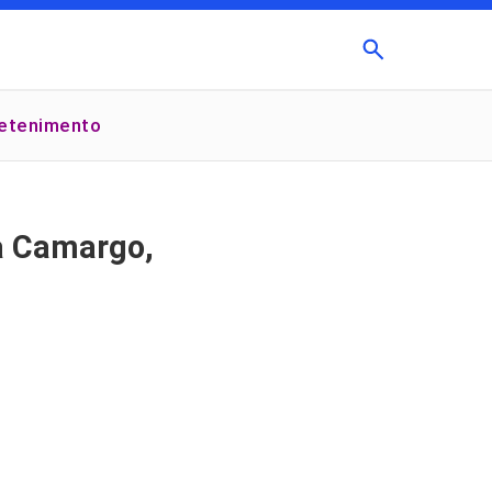
Buscar
retenimento
×
ra Camargo,