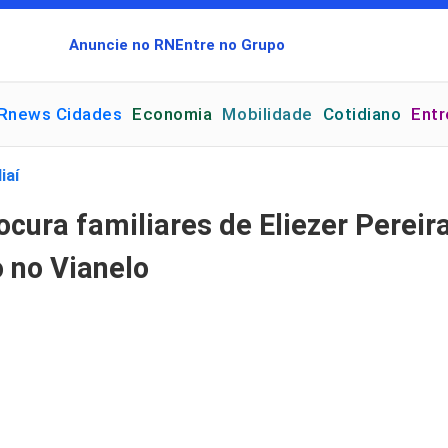
Anuncie no RN
Entre no Grupo
Rnews Cidades
Economia
Mobilidade
Cotidiano
Ent
iaí
ocura familiares de Eliezer Perei
 no Vianelo