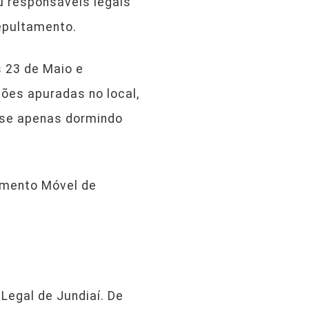
u responsáveis legais
epultamento.
 23 de Maio e
ões apuradas no local,
sse apenas dormindo
imento Móvel de
Legal de Jundiaí. De