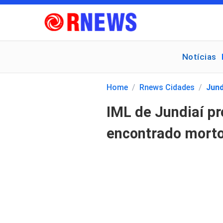
Notícias
Pesquisar
por:
Home
/
Rnews Cidades
/
Jund
IML de Jundiaí pr
encontrado morto