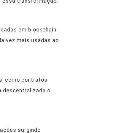
e essa transformação.
seadas em blockchain.
da vez mais usadas ao
s, como contratos
a descentralizada o
cações surgindo