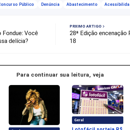
Concurso Público
Denúncia
Abastecimento
Acessibilid
PRXIMO ARTIGO
o Fondue: Você
28ª Edição encenação P
ssa delícia?
18
Para continuar sua leitura, veja
Geral
Lotofácil sorteia R$