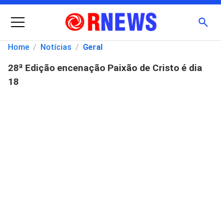
Menu
Busc
Home
/
Notícias
/
Geral
28ª Edição encenação Paixão de Cristo é dia
Pesquisar
18
por: