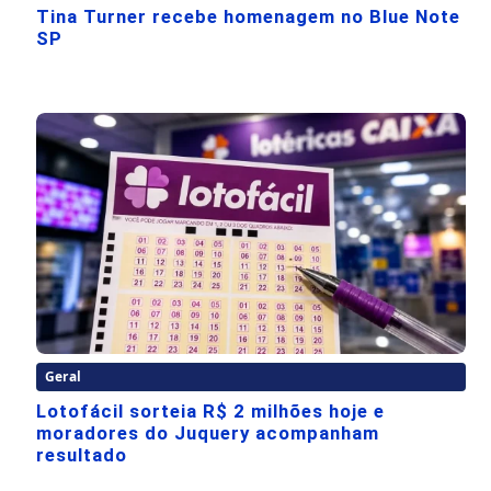
Tina Turner recebe homenagem no Blue Note
SP
Geral
Lotofácil sorteia R$ 2 milhões hoje e
moradores do Juquery acompanham
resultado