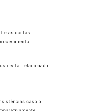
tre as contas
 procedimento
ssa estar relacionada
onsistências caso o
omparativamente,