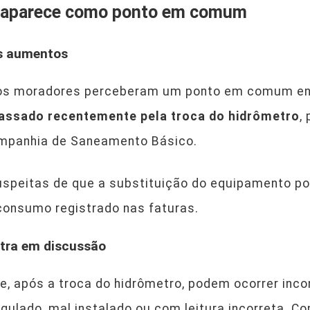
o aparece como ponto em comum
os aumentos
, os moradores perceberam um ponto em comum en
assado recentemente pela troca do hidrômetro
,
ompanhia de Saneamento Básico.
uspeitas de que a substituição do equipamento po
consumo registrado nas faturas.
ntra em discussão
e, após a troca do hidrômetro, podem ocorrer inc
ulado, mal instalado ou com leitura incorreta. C