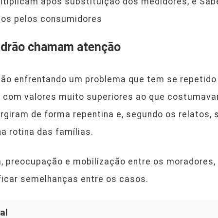
tiplicam após substituição dos medidores, e Sab
dos pelos consumidores
adrão chamam atenção
tão enfrentando um problema que tem se repetido 
a com valores muito superiores ao que costumav
rgiram de forma repentina e, segundo os relatos,
 rotina das famílias.
a, preocupação e mobilização entre os moradores
ficar semelhanças entre os casos.
al