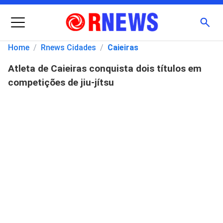
Menu
Busc
Home
/
Rnews Cidades
/
Caieiras
Atleta de Caieiras conquista dois títulos em
Pesquisar
competições de jiu-jítsu
por: