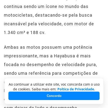
continua sendo um ícone no mundo das
motocicletas, destacando-se pela busca
incansável pela velocidade, com motor de
1.340 cm³ e 188 cv.
Ambas as motos possuem uma potência
impressionante, mas a Hayabusa é mais
focada no desempenho de velocidade pura,
sendo uma referência para competições de
arrancada e velocidade extrema, enquanto a
Ao continuar a utilizar este site, voc concorda com o uso
de cookies. Saiba mais em:
Poltica de Privacidade
.
Ducati XDiavel V4 foca mais em uma
Concordo
experiência de pilotagem refinada e dinâmica,
sem deixar de lado o desempenho.