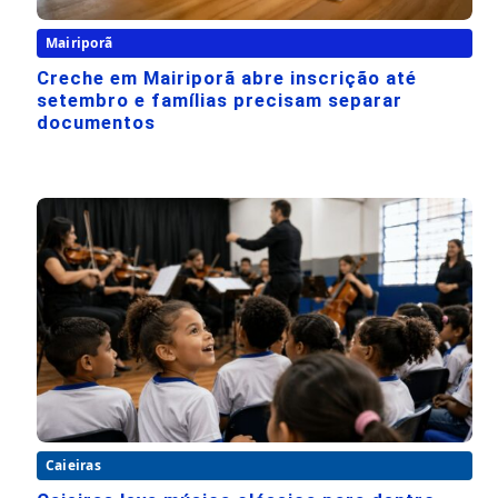
Mairiporã
Creche em Mairiporã abre inscrição até
setembro e famílias precisam separar
documentos
Caieiras