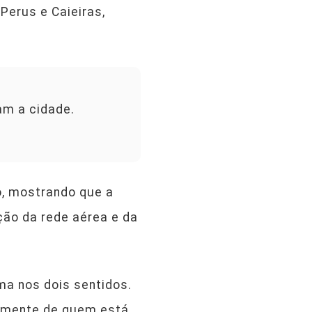
Perus e Caieiras,
am a cidade.
o, mostrando que a
ção da rede aérea e da
a nos dois sentidos.
almente de quem está