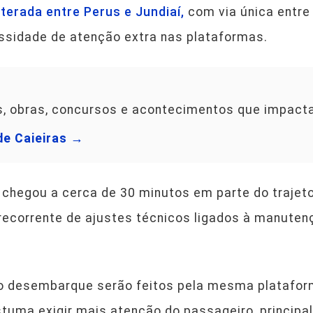
terada entre Perus e Jundiaí,
com via única entre 
ssidade de atenção extra nas plataformas.
os, obras, concursos e acontecimentos que impact
de Caieiras →
 chegou a cerca de 30 minutos em parte do trajet
recorrente de ajustes técnicos ligados à manuten
 o desembarque serão feitos pela mesma plataform
stuma exigir mais atenção do passageiro, princip