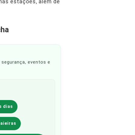
 nas estações, além de
cha
, segurança, eventos e
s dias
aieiras