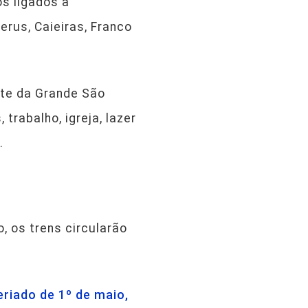
os ligados à
erus, Caieiras, Franco
te da Grande São
rabalho, igreja, lazer
.
, os trens circularão
eriado de 1º de maio,