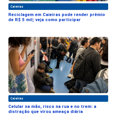
Caieiras
Reciclagem em Caieiras pode render prêmio
de R$ 5 mil; veja como participar
Caieiras
Celular na mão, risco na rua e no trem: a
distração que virou ameaça diária