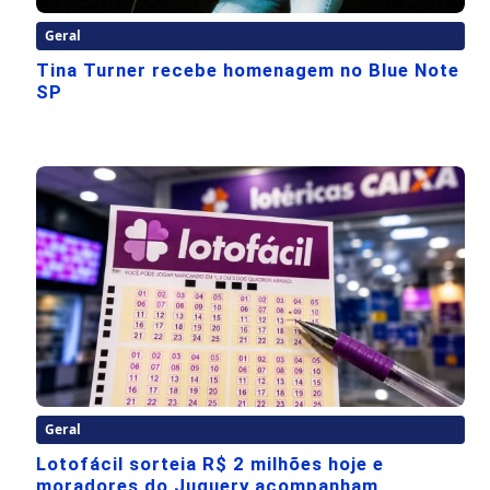
Geral
Tina Turner recebe homenagem no Blue Note
SP
Geral
Lotofácil sorteia R$ 2 milhões hoje e
moradores do Juquery acompanham