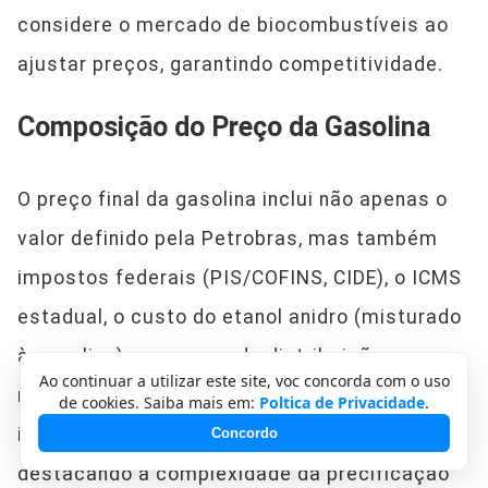
considere o mercado de biocombustíveis ao
ajustar preços, garantindo competitividade.
Composição do Preço da Gasolina
O preço final da gasolina inclui não apenas o
valor definido pela Petrobras, mas também
impostos federais (PIS/COFINS, CIDE), o ICMS
estadual, o custo do etanol anidro (misturado
à gasolina) e margens de distribuição e
Ao continuar a utilizar este site, voc concorda com o uso
revenda. Esses fatores podem limitar o
de cookies. Saiba mais em:
Poltica de Privacidade
.
impacto das reduções de preço nas bombas,
Concordo
destacando a complexidade da precificação