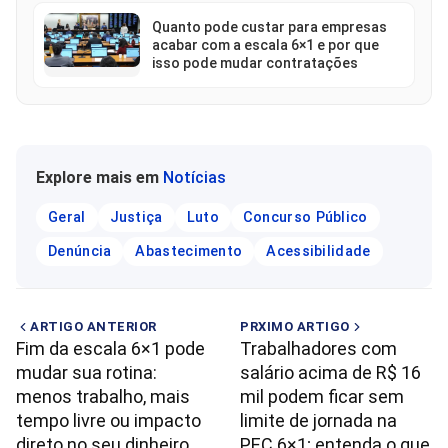
Quanto pode custar para empresas
acabar com a escala 6×1 e por que
isso pode mudar contratações
Explore mais em
Notícias
Geral
Justiça
Luto
Concurso Público
Denúncia
Abastecimento
Acessibilidade
ARTIGO ANTERIOR
PRXIMO ARTIGO
Fim da escala 6×1 pode
Trabalhadores com
mudar sua rotina:
salário acima de R$ 16
menos trabalho, mais
mil podem ficar sem
tempo livre ou impacto
limite de jornada na
direto no seu dinheiro
PEC 6×1; entenda o que