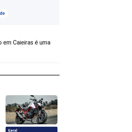
ade
o em Caieiras é uma
Geral