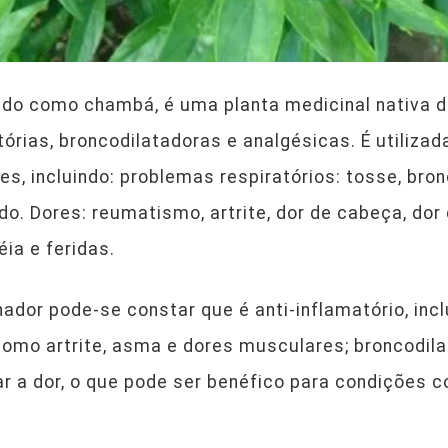
do como chambá, é uma planta medicinal nativa 
tórias, broncodilatadoras e analgésicas. É utiliza
s, incluindo: problemas respiratórios: tosse, bron
do. Dores: reumatismo, artrite, dor de cabeça, dor
éia e feridas.
nador pode-se constar que é anti-inflamatório, inc
omo artrite, asma e dores musculares; broncodilat
iar a dor, o que pode ser benéfico para condições