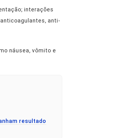
entação; interações
nticoagulantes, anti-
como náusea, vômito e
panham resultado