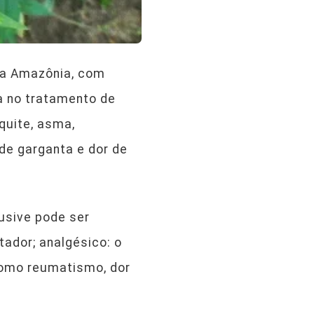
da Amazônia, com
da no tratamento de
quite, asma,
 de garganta e dor de
lusive pode ser
ador; analgésico: o
 como reumatismo, dor