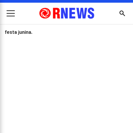
Menu
Busc
festa junina.
Pesquisar
por: