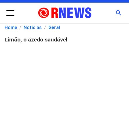
Menu
Busc
Home
/
Notícias
/
Geral
Limão, o azedo saudável
Pesquisar
por: