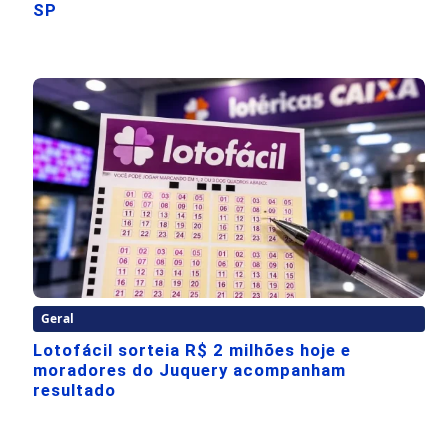
SP
Geral
Lotofácil sorteia R$ 2 milhões hoje e
moradores do Juquery acompanham
resultado